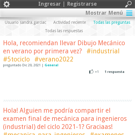
Ingresar | Registrarse
Mostrar Menú
Usuario sandra.garciac
Actividad reciente
Todas las preguntas
Todas las respuestas
Hola, recomiendan llevar Dibujo Mecánico
en verano por primera vez?
#industrial
#5tociclo
#verano2022
preguntado
Dic 20, 2021
|
General
+1
1
respuesta
Hola! Alguien me podría compartir el
examen final de mecánica para ingenieros
(industrial) del ciclo 2021-1? Graciaas!
#mecanica_para_ingenieros
#examenes