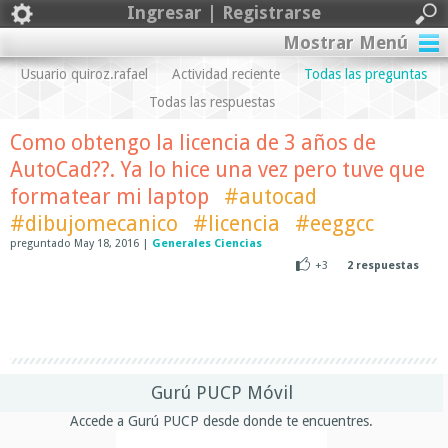
Ingresar | Registrarse
Mostrar Menú
Usuario quiroz.rafael
Actividad reciente
Todas las preguntas
Todas las respuestas
Como obtengo la licencia de 3 años de
AutoCad??. Ya lo hice una vez pero tuve que
formatear mi laptop
#autocad
#dibujomecanico
#licencia
#eeggcc
preguntado
May 18, 2016
|
Generales Ciencias
+3
2
respuestas
Gurú PUCP Móvil
Accede a Gurú PUCP desde donde te encuentres.