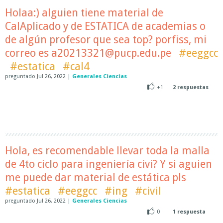
Holaa:) alguien tiene material de
CalAplicado y de ESTATICA de academias o
de algún profesor que sea top? porfiss, mi
correo es a20213321@pucp.edu.pe
#eeggcc
#estatica
#cal4
preguntado
Jul 26, 2022
|
Generales Ciencias
+1
2
respuestas
Hola, es recomendable llevar toda la malla
de 4to ciclo para ingeniería civi? Y si aguien
me puede dar material de estática pls
#estatica
#eeggcc
#ing
#civil
preguntado
Jul 26, 2022
|
Generales Ciencias
0
1
respuesta