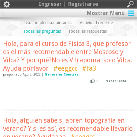
Ingresar | Registrarse
Mostrar Menú
Usuario olenka.quintanilla
Actividad reciente
Todas las preguntas
Todas las respuestas
Hola, para el curso de Física 3, que profesor
es el más recomendable entre Moscoso y
Vilca? Y por qué?No es Vilcapoma, solo Vilca.
Ayuda porfavor
#eeggcc
#fa3
preguntado
Ago 3, 2022
|
Generales Ciencias
0
1
respuesta
Hola, alguien sabe si abren topografía en
verano? Y si es así, es recomendable llevarlo
en verano? Ayudaaaa
#eeggcc