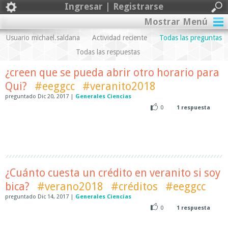
Ingresar | Registrarse
Mostrar Menú
Usuario michael.saldana
Actividad reciente
Todas las preguntas
Todas las respuestas
¿creen que se pueda abrir otro horario para
Qui?
#eeggcc
#veranito2018
preguntado
Dic 20, 2017
|
Generales Ciencias
0
1
respuesta
¿Cuánto cuesta un crédito en veranito si soy
bica?
#verano2018
#créditos
#eeggcc
preguntado
Dic 14, 2017
|
Generales Ciencias
0
1
respuesta