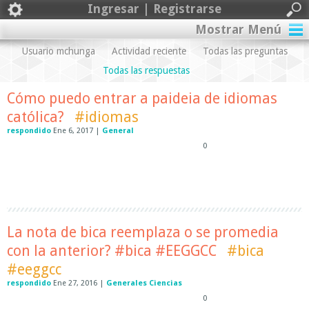
Ingresar | Registrarse
Mostrar Menú
Usuario mchunga
Actividad reciente
Todas las preguntas
Todas las respuestas
Cómo puedo entrar a paideia de idiomas
católica?
#idiomas
respondido
Ene 6, 2017
|
General
0
La nota de bica reemplaza o se promedia
con la anterior? #bica #EEGGCC
#bica
#eeggcc
respondido
Ene 27, 2016
|
Generales Ciencias
0