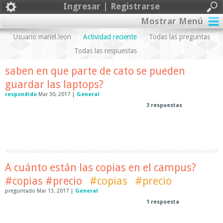
Ingresar | Registrarse
Mostrar Menú
Usuario mariel.leon
Actividad reciente
Todas las preguntas
Todas las respuestas
saben en que parte de cato se pueden
guardar las laptops?
respondido
Mar 30, 2017
|
General
3
respuestas
A cuánto están las copias en el campus?
#copias #precio
#copias
#precio
preguntado
Mar 13, 2017
|
General
1
respuesta