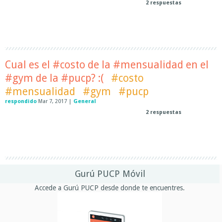
2
respuestas
Cual es el #costo de la #mensualidad en el
#gym de la #pucp? :(
#costo
#mensualidad
#gym
#pucp
respondido
Mar 7, 2017
|
General
2
respuestas
Gurú PUCP Móvil
Accede a Gurú PUCP desde donde te encuentres.