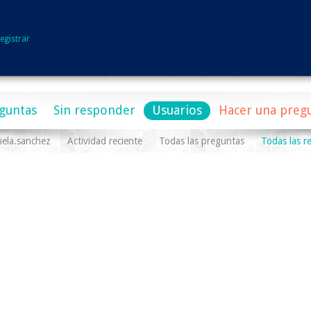
egistrar
guntas
Sin responder
Usuarios
Hacer una preg
iela.sanchez
Actividad reciente
Todas las preguntas
Todas las r