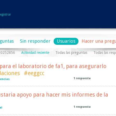
egistrar
guntas
Sin responder
Usuarios
Hacer una preg
a20252856
Actividad reciente
Todas las preguntas
Todas las res
ara el laboratorio de fa1, para asegurarlo
aciones
#eeggcc
1
respuesta
iencias
staria apoyo para hacer mis informes de la
1
respuesta
al