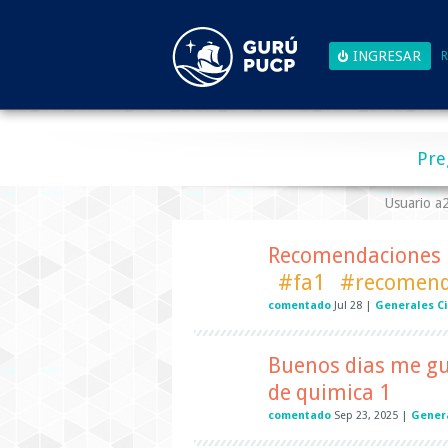
R
Pre
Usuario 
Recomendaciones p
#fa1
#recomend
comentado
Jul 28
|
Generales C
Buenos dias me gu
de quimica 1
comentado
Sep 23, 2025
|
Gener