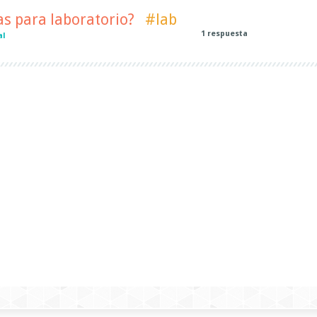
s para laboratorio?
#lab
1
respuesta
al