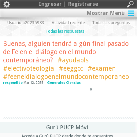
Ingresar | Registrarse
Mostrar Menú
Usuario a20235983
Actividad reciente
Todas las preguntas
Todas las respuestas
Buenas, alguien tendrá algún final pasado
de Fe en el diálogo en el mundo
contemporáneo?
#ayudapls
#electivoteología
#eeggcc
#examen
#feeneldialogoenelmundocontemporaneo
respondido
Mar 12, 2025
|
Generales Ciencias
0
Gurú PUCP Móvil
Accede a Gurú PUCP desde donde te encuentres.