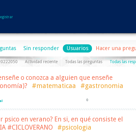
egistrar
guntas
Sin responder
Usuarios
Hacer una preg
a20222050
Actividad reciente
Todas las preguntas
Todas las res
 enseñe o conozca a alguien que enseñe
ronomía)?
#matematicaa
#gastronomia
0
al
 psico en verano? En si, en qué consiste el
GIA #CICLOVERANO
#psicologia