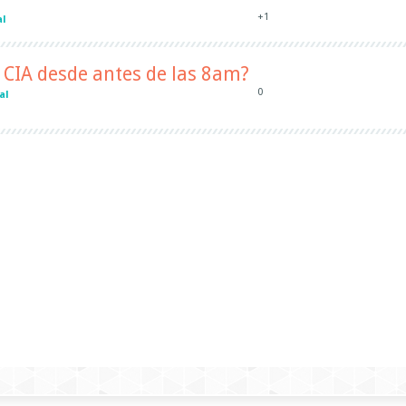
+1
al
 CIA desde antes de las 8am?
0
al