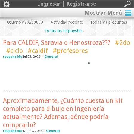
Ingresar | Registrarse
Mostrar Menú
Usuario a20203833
Actividad reciente
Todas las preguntas
Todas las respuestas
Para CALDIF, Saravia o Henostroza???
#2do
#ciclo
#caldif
#profesores
respondido
Jul 28, 2022
|
General
0
Aproximadamente, ¿Cuánto cuesta un kit
completo para dibujo en ingeniería
actualmente? Ademas, dónde podría
comprarlo?
respondido
Mar 17, 2022
|
General