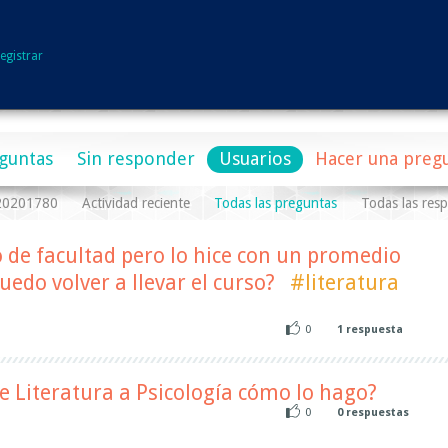
egistrar
guntas
Sin responder
Usuarios
Hacer una preg
a20201780
Actividad reciente
Todas las preguntas
Todas las res
o de facultad pero lo hice con un promedio
edo volver a llevar el curso?
#literatura
0
1
respuesta
 Literatura a Psicología cómo lo hago?
0
0
respuestas
l