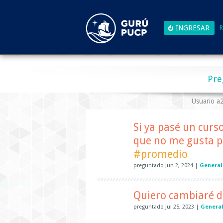
R
Pre
Usuario 
Si ya pasé un curs
que no me gusta pu
#promedio
preguntado
Jun 2, 2024
|
General
Quiero cambiaré de
preguntado
Jul 25, 2023
|
Genera