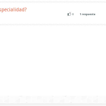
pecialidad?
0
1
respuesta
l