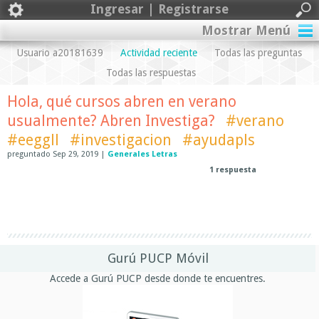
Ingresar | Registrarse
Mostrar Menú
Usuario a20181639
Actividad reciente
Todas las preguntas
Todas las respuestas
Hola, qué cursos abren en verano
usualmente? Abren Investiga?
#verano
#eeggll
#investigacion
#ayudapls
preguntado
Sep 29, 2019
|
Generales Letras
1
respuesta
Gurú PUCP Móvil
Accede a Gurú PUCP desde donde te encuentres.