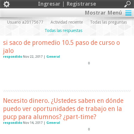
Ingresar | Registrarse
Mostrar Menú
Usuario a20175677
Actividad reciente
Todas las preguntas
Todas las respuestas
si saco de promedio 10.5 paso de curso o
jalo
respondido
Nov 22, 2017
|
General
0
Necesito dinero. ¿Ustedes saben en dónde
puedo ver oportunidades de trabajo en la
pucp para alumnos? ¿part-time?
respondido
Nov 14, 2017
|
General
0