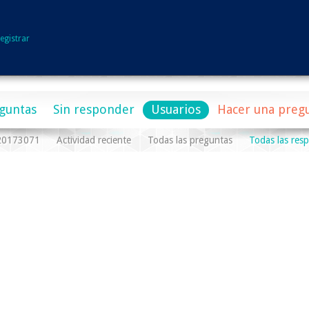
egistrar
guntas
Sin responder
Usuarios
Hacer una preg
a20173071
Actividad reciente
Todas las preguntas
Todas las res