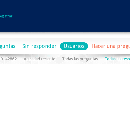
egistrar
guntas
Sin responder
Usuarios
Hacer una preg
a20142862
Actividad reciente
Todas las preguntas
Todas las res