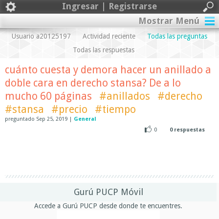
Ingresar | Registrarse
Mostrar Menú
Usuario a20125197
Actividad reciente
Todas las preguntas
Todas las respuestas
cuánto cuesta y demora hacer un anillado a
doble cara en derecho stansa? De a lo
mucho 60 páginas
#anillados
#derecho
#stansa
#precio
#tiempo
preguntado
Sep 25, 2019
|
General
0
0
respuestas
Gurú PUCP Móvil
Accede a Gurú PUCP desde donde te encuentres.