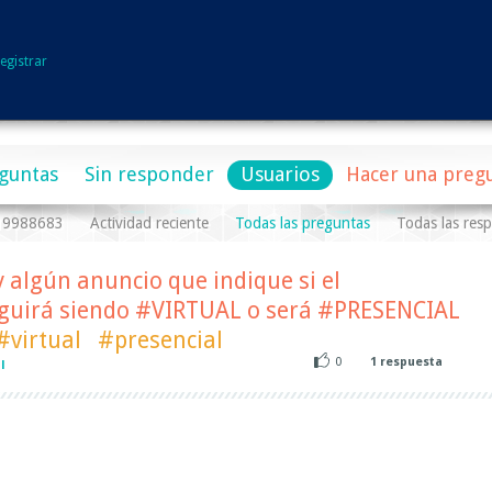
egistrar
guntas
Sin responder
Usuarios
Hacer una preg
a19988683
Actividad reciente
Todas las preguntas
Todas las res
 algún anuncio que indique si el
guirá siendo #VIRTUAL o será #PRESENCIAL
#virtual
#presencial
0
1
respuesta
l