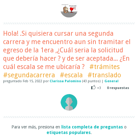
Hola! .Si quisiera cursar una segunda
carrera y me encuentro aun sin tramitar el
egreso de la 1era ,¿Cuál seria la solicitud
que debería hacer ? y de ser aceptada... ¿En
cuál escala se me ubicaría ?
#trámites
#segundacarrera
#escala
#translado
preguntado
Feb 15, 2022
por
Clarissa Palomino
(
43
puntos)
|
General
+3
0
respuestas
Para ver más, presiona en
lista completa de preguntas
o
etiquetas populares
.