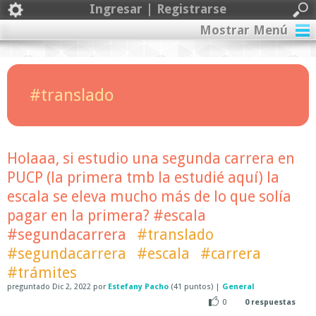
Ingresar | Registrarse
Mostrar Menú
#translado
Holaaa, si estudio una segunda carrera en
PUCP (la primera tmb la estudié aquí) la
escala se eleva mucho más de lo que solía
pagar en la primera? #escala
#segundacarrera
#translado
#segundacarrera
#escala
#carrera
#trámites
preguntado
Dic 2, 2022
por
Estefany Pacho
(
41
puntos)
|
General
0
0
respuestas