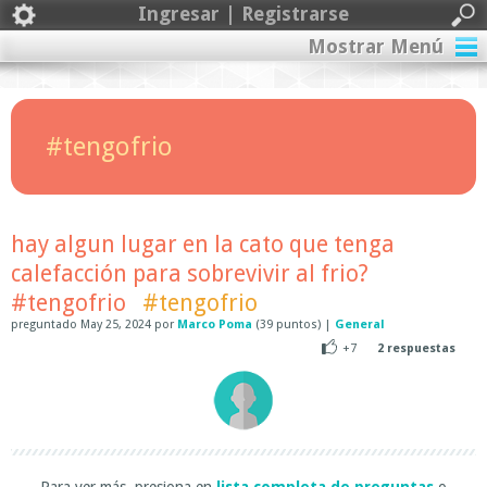
Ingresar | Registrarse
Mostrar Menú
#tengofrio
hay algun lugar en la cato que tenga
calefacción para sobrevivir al frio?
#tengofrio
#tengofrio
preguntado
May 25, 2024
por
Marco Poma
(
39
puntos)
|
General
+7
2
respuestas
Para ver más, presiona en
lista completa de preguntas
o