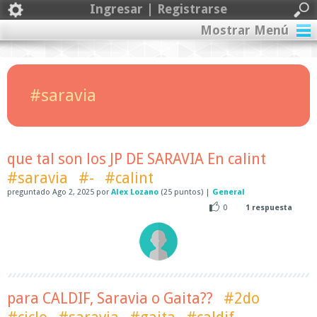
Ingresar | Registrarse
Mostrar Menú
#saravia
que tal son los JP DE SARAVIA En calint
#saravia
#-
#calint
preguntado
Ago 2, 2025
por
Alex Lozano
(
25
puntos)
|
General
0
1
respuesta
para CALDIF, Saravia o Gaita??
#2do