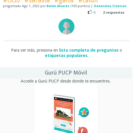
#ciclo
#saravia
#gaita
#caldif
preguntado
Ago 1, 2022
por
Belen Alvarez
(
165
puntos)
|
Generales Ciencias
0
2
respuestas
Para ver más, presiona en
lista completa de preguntas
o
etiquetas populares
.
Gurú PUCP Móvil
Accede a Gurú PUCP desde donde te encuentres.