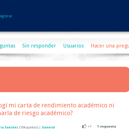
egistrar
guntas
Sin responder
Usuarios
Hacer una preg
ogí mi carta de rendimiento académico ni
harla de riesgo académico?
+1
1
respuesta
ria Sanchez
(
104
puntos)
|
General