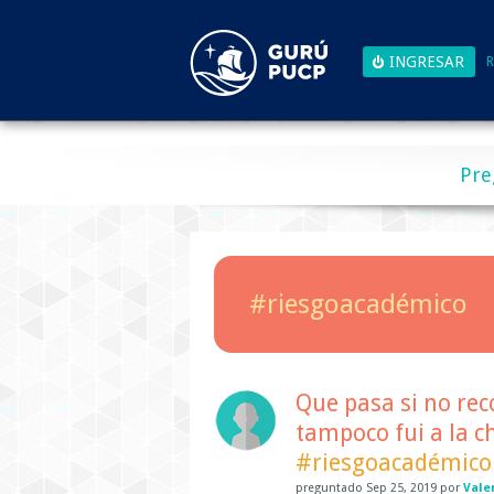
R
Pre
#riesgoacadémico
Que pasa si no rec
tampoco fui a la c
#riesgoacadémico
preguntado
Sep 25, 2019
por
Vale