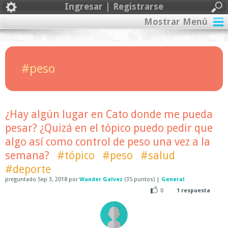
Ingresar | Registrarse
Mostrar Menú
#peso
¿Hay algún lugar en Cato donde me pueda
pesar? ¿Quizá en el tópico puedo pedir que
algo así como control de peso una vez a la
semana?
#tópico
#peso
#salud
#deporte
preguntado
Sep 3, 2018
por
Wander Galvez
(
35
puntos)
|
General
0
1
respuesta