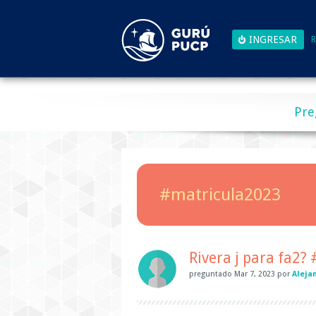
R
Pre
#matricula2023
Rivera j para fa2?
preguntado
Mar 7, 2023
por
Aleja