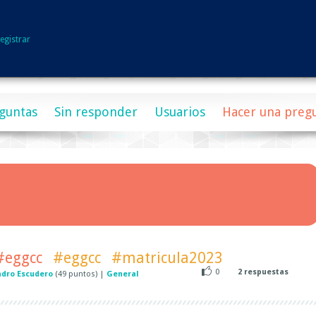
egistrar
guntas
Sin responder
Usuarios
Hacer una preg
 #eggcc
#eggcc
#matricula2023
0
2
respuestas
ndro Escudero
(
49
puntos)
|
General