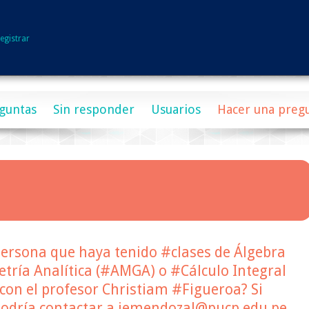
egistrar
guntas
Sin responder
Usuarios
Hacer una preg
persona que haya tenido #clases de Álgebra
tría Analítica (#AMGA) o #Cálculo Integral
con el profesor Christiam #Figueroa? Si
 podría contactar a jemendozal@pucp.edu.pe