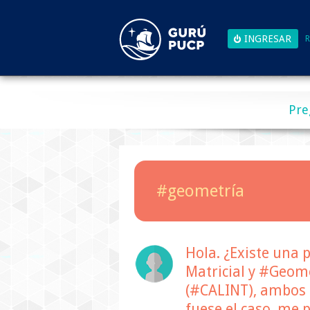
R
Pre
#geometría
Hola. ¿Existe una 
Matricial y #Geome
(#CALINT), ambos 
fuese el caso, me