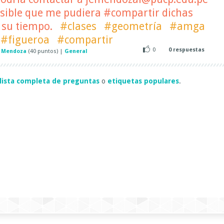
osible que me pudiera #compartir dichas
r su tiempo.
#clases
#geometría
#amga
#figueroa
#compartir
0
0
respuestas
y Mendoza
(
40
puntos)
|
General
lista completa de preguntas
o
etiquetas populares
.