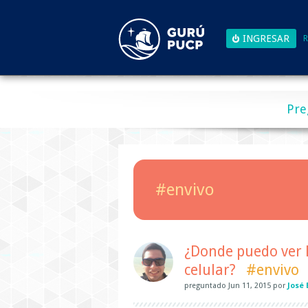
R
Pre
#envivo
¿Donde puedo ver 
celular?
#envivo
preguntado
Jun 11, 2015
por
José 