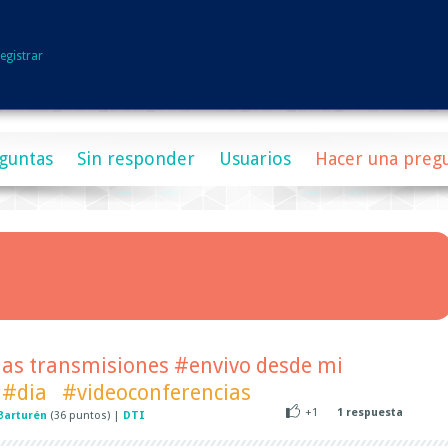
egistrar
guntas
Sin responder
Usuarios
Hacer una preg
las transmisiones #envivo desde mi
#dia
#videoconferencias
+1
1
respuesta
Barturén
(
36
puntos)
|
DTI