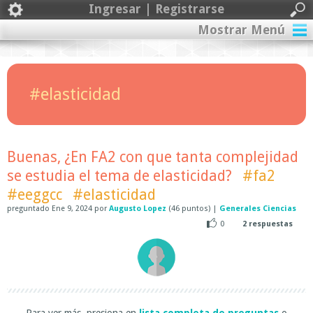
Ingresar | Registrarse
Mostrar Menú
#elasticidad
Buenas, ¿En FA2 con que tanta complejidad
se estudia el tema de elasticidad?
#fa2
#eeggcc
#elasticidad
preguntado
Ene 9, 2024
por
Augusto Lopez
(
46
puntos)
|
Generales Ciencias
0
2
respuestas
Para ver más, presiona en
lista completa de preguntas
o