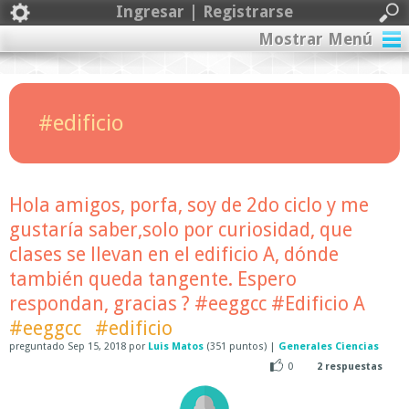
Ingresar | Registrarse
Mostrar Menú
#edificio
Hola amigos, porfa, soy de 2do ciclo y me
gustaría saber,solo por curiosidad, que
clases se llevan en el edificio A, dónde
también queda tangente. Espero
respondan, gracias ? #eeggcc #Edificio A
#eeggcc
#edificio
preguntado
Sep 15, 2018
por
Luis Matos
(
351
puntos)
|
Generales Ciencias
0
2
respuestas