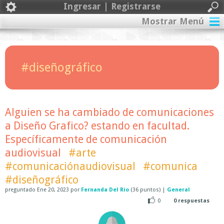
Ingresar | Registrarse
Mostrar Menú
#diseñográfico
Alguien se ha cambiado de comunicaciones
a Diseño Grafico? estando en facultad.
Específicamente de comunicación
audiovisual
#arte
#comunicaciónaudiovisual
#comunica
#diseñográfico
preguntado
Ene 20, 2023
por
Fernanda Del Rio
(
36
puntos)
|
General
0
0
respuestas