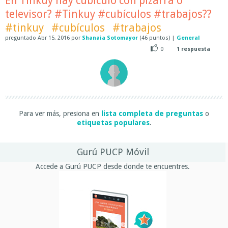
En Tinkuy hay cubículo con pizarra o
televisor? #Tinkuy #cubículos #trabajos??
#tinkuy
#cubículos
#trabajos
preguntado
Abr 15, 2016
por
Shanaia Sotomayor
(
46
puntos)
|
General
0
1
respuesta
Para ver más, presiona en
lista completa de preguntas
o
etiquetas populares
.
Gurú PUCP Móvil
Accede a Gurú PUCP desde donde te encuentres.