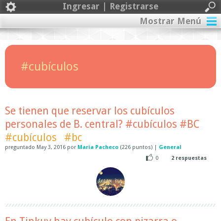
Ingresar | Registrarse
Mostrar Menú
#cubículos
Se tienen que reservar los cubículos
personales de B. central? #cubículos #BC
#cubículos
#bc
preguntado
May 3, 2016
por
Maria Pacheco
(
226
puntos)
|
General
0
2
respuestas