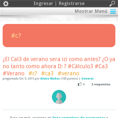
Ingresar | Registrarse
Mostrar Menú
#c?
¿El Cal3 de verano sera izi como antes? ¿O ya
no tanto como ahora D: ? #Càlculo3 #Ca3
#Verano
#c?
#ca3
#verano
preguntado
Dic 9, 2015
por
Alexis Muñoz
(
100
puntos)
|
General
0
2
respuestas
Para ver más, presiona en
lista completa de preguntas
o