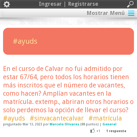
Ingresar | Registrarse
Mostrar Menú
#ayuds
En el curso de Calvar no fui admitido por
estar 67/64, pero todos los horarios tienen
más inscritos que el número de vacantes,
como hacen? Amplían vacantes en la
matrícula. extemp., abriran otros horarios o
solo perdemos la opción de llevar el curso?
#ayuds
#sinvacantecalvar
#matrícula
preguntado
Mar 13, 2023
por
Marcelo Olivares
(
88
puntos)
|
General
+1
1
respuesta