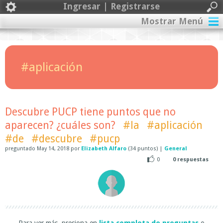
Ingresar | Registrarse
Mostrar Menú
#aplicación
Descubre PUCP tiene puntos que no
aparecen? ¿cuáles son?
#la
#aplicación
#de
#descubre
#pucp
preguntado
May 14, 2018
por
Elizabeth Alfaro
(
34
puntos)
|
General
0
0
respuestas
Para ver más, presiona en
lista completa de preguntas
o