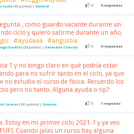
0
0
respuestas
or Cacho
(
43
puntos)
|
General
regunta , como guardo vacante durante un
ndo ciclo y quiero salirme durante un año,
gcc
#ayudaaa
#angustia
0
0
respuestas
iago Gordillo
(
28
puntos)
|
Generales Ciencias
ica 1 y no tengo claro en qué podría estar
ndo para no sufrir tanto en el ciclo, ya que
 no estudio el curso de fisica. Recuerdo los
os pero no tanto. Alguna ayuda o tip?
0
1
respuesta
in Caceres
(
361
puntos)
|
General
. Estoy en mi primer ciclo 2021-1 y ya veo
 FUFI. Cuando jalas un curso hay alguna