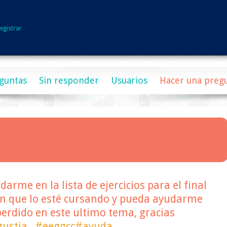
egistrar
guntas
Sin responder
Usuarios
Hacer una preg
arme en la lista de ejercicios para el final
ien que lo esté cursando y pueda ayudarme
perdido en este ultimo tema, gracias
ustia
#eeggcc#ayuda