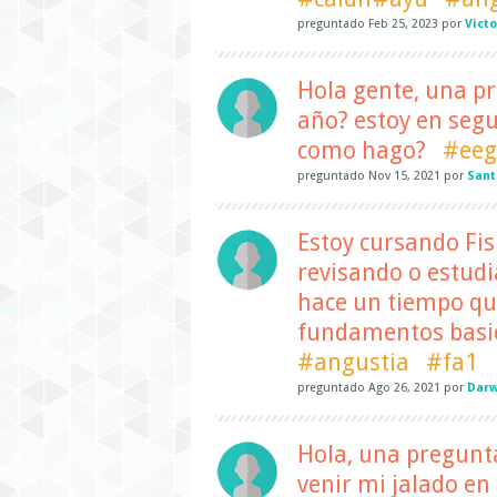
preguntado
Feb 25, 2023
por
Vict
Hola gente, una p
año? estoy en segu
como hago?
#eeg
preguntado
Nov 15, 2021
por
Sant
Estoy cursando Fis
revisando o estudia
hace un tiempo que
fundamentos basic
#angustia
#fa1
preguntado
Ago 26, 2021
por
Darw
Hola, una pregunta
venir mi jalado en