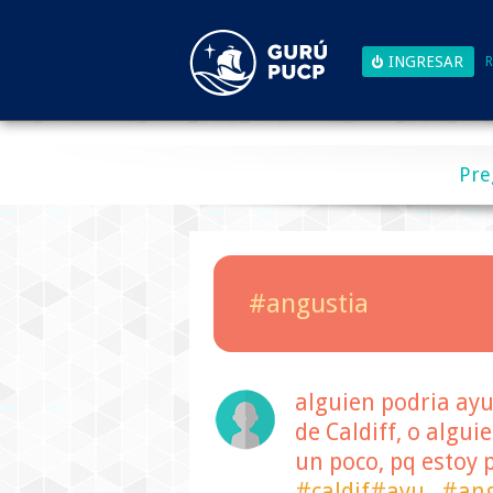
R
Pre
#angustia
alguien podria ayud
de Caldiff, o algu
un poco, pq estoy 
#caldif#ayu
#ang