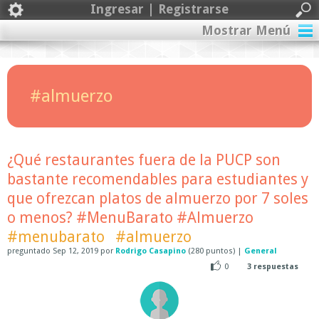
Ingresar | Registrarse
Mostrar Menú
#almuerzo
¿Qué restaurantes fuera de la PUCP son
bastante recomendables para estudiantes y
que ofrezcan platos de almuerzo por 7 soles
o menos? #MenuBarato #Almuerzo
#menubarato
#almuerzo
preguntado
Sep 12, 2019
por
Rodrigo Casapino
(
280
puntos)
|
General
0
3
respuestas