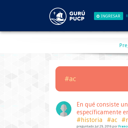
R
Pre
#ac
En qué consiste un
específicamente en
#historia
#ac
#
preguntado
Jul 29, 2016
por
Franc