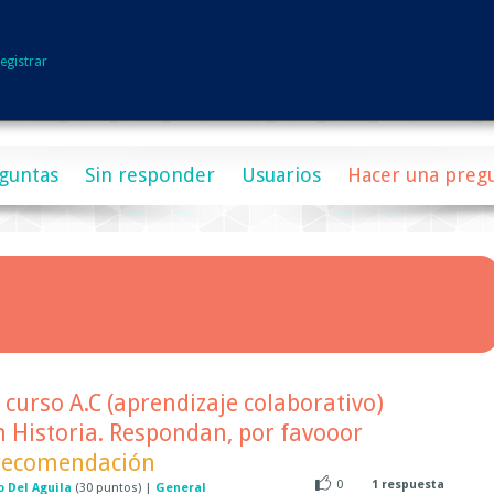
egistrar
guntas
Sin responder
Usuarios
Hacer una preg
 curso A.C (aprendizaje colaborativo)
 Historia. Respondan, por favooor
recomendación
0
1
respuesta
o Del Aguila
(
30
puntos)
|
General