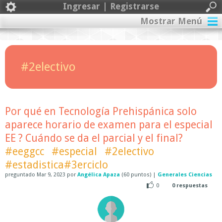
Ingresar | Registrarse
Mostrar Menú
#2electivo
Por qué en Tecnología Prehispánica solo
aparece horario de examen para el especial
EE ? Cuándo se da el parcial y el final?
#eeggcc
#especial
#2electivo
#estadistica#3erciclo
preguntado
Mar 9, 2023
por
Angélica Apaza
(
60
puntos)
|
Generales Ciencias
0
0
respuestas