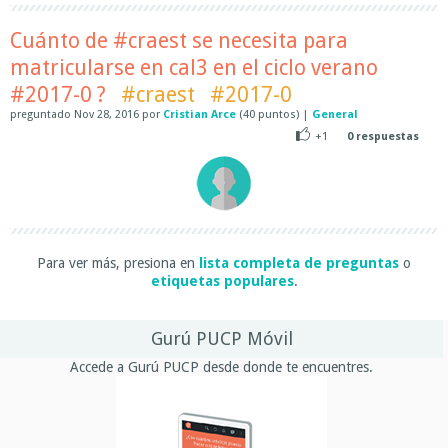
Cuánto de #craest se necesita para
matricularse en cal3 en el ciclo verano
#2017-0 ?
#craest
#2017-0
preguntado
Nov 28, 2016
por
Cristian Arce
(
40
puntos)
|
General
+1
0
respuestas
Para ver más, presiona en
lista completa de preguntas
o
etiquetas populares
.
Gurú PUCP Móvil
Accede a Gurú PUCP desde donde te encuentres.