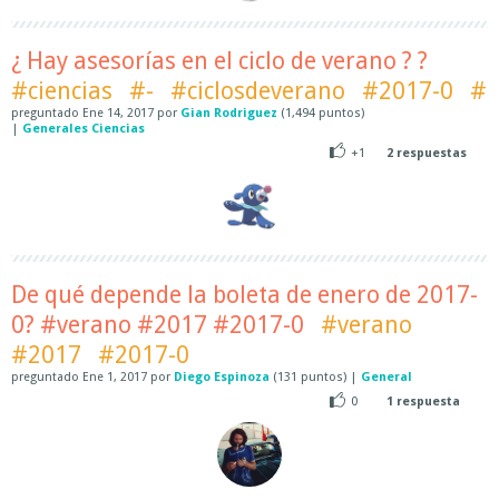
¿ Hay asesorías en el ciclo de verano ? ?
#ciencias
#-
#ciclosdeverano
#2017-0
#
preguntado
Ene 14, 2017
por
Gian Rodriguez
(
1,494
puntos)
|
Generales Ciencias
+1
2
respuestas
De qué depende la boleta de enero de 2017-
0? #verano #2017 #2017-0
#verano
#2017
#2017-0
preguntado
Ene 1, 2017
por
Diego Espinoza
(
131
puntos)
|
General
0
1
respuesta