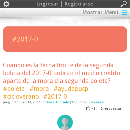
Ingresar | Registrarse
Mostrar Menú
#2017-0
Cuándo es la fecha límite de la segunda
boleta del 2017-0, cobran el medio crédito
aparte de la mora dla segunda boleta?
#boleta
#mora
#ayudapucp
#cicloverano
#2017-0
preguntado
Feb 13, 2017
por
Rosa Andrade
(
37
puntos)
|
General
+1
2
respuestas