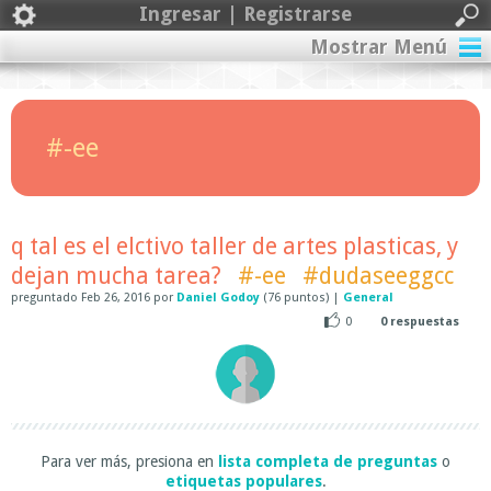
Ingresar | Registrarse
Mostrar Menú
#-ee
q tal es el elctivo taller de artes plasticas, y
dejan mucha tarea?
#-ee
#dudaseeggcc
preguntado
Feb 26, 2016
por
Daniel Godoy
(
76
puntos)
|
General
0
0
respuestas
Para ver más, presiona en
lista completa de preguntas
o
etiquetas populares
.