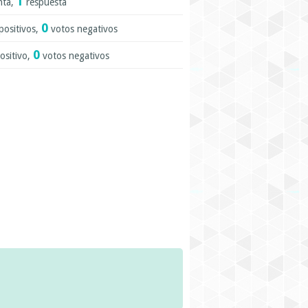
1
nta,
respuesta
0
positivos,
votos negativos
0
ositivo,
votos negativos