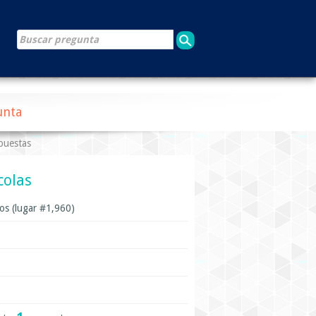
unta
puestas
colas
s (lugar #
1,960
)