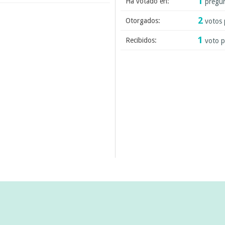
1
Ha votado en:
pregu
2
Otorgados:
votos 
1
Recibidos:
voto p