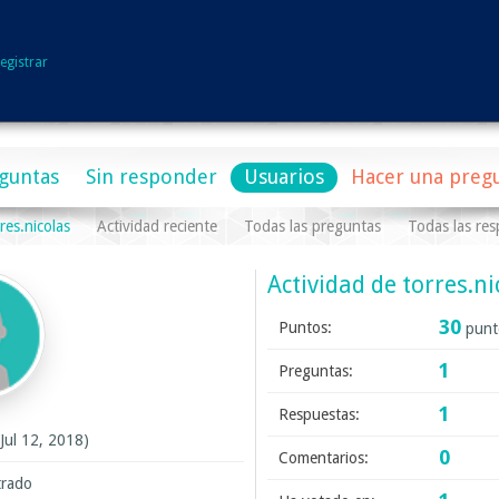
egistrar
guntas
Sin responder
Usuarios
Hacer una preg
res.nicolas
Actividad reciente
Todas las preguntas
Todas las res
Actividad de torres.ni
30
Puntos:
punto
1
Preguntas:
1
Respuestas:
 Jul 12, 2018)
0
Comentarios:
trado