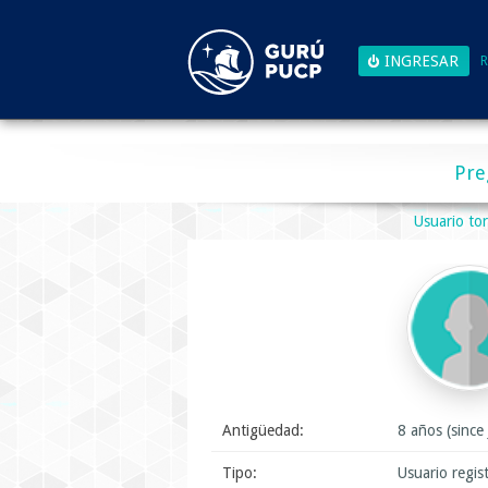
R
Pre
Usuario tor
Antigüedad:
8 años (since
Tipo:
Usuario regis