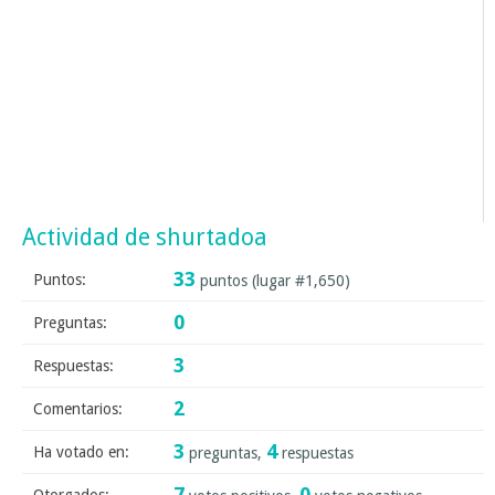
Actividad de shurtadoa
33
Puntos:
puntos (lugar #
1,650
)
0
Preguntas:
3
Respuestas:
2
Comentarios:
3
4
Ha votado en:
preguntas,
respuestas
7
0