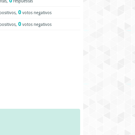
0
ntas,
respuestas
0
positivos,
votos negativos
0
positivos,
votos negativos