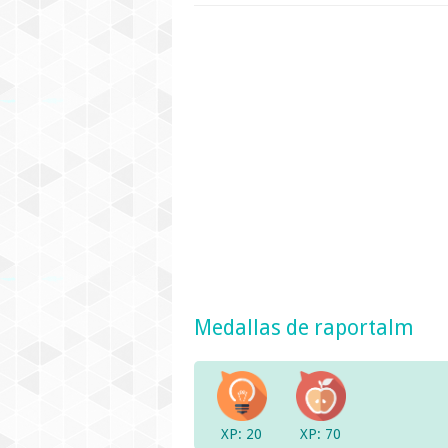
Medallas de raportalm
XP: 20
XP: 70