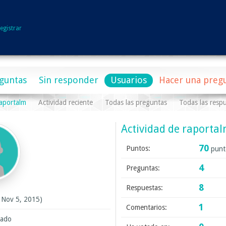
egistrar
guntas
Sin responder
Usuarios
Hacer una preg
raportalm
Actividad reciente
Todas las preguntas
Todas las resp
Actividad de raporta
70
Puntos:
punto
4
Preguntas:
8
Respuestas:
e Nov 5, 2015)
1
Comentarios:
rado