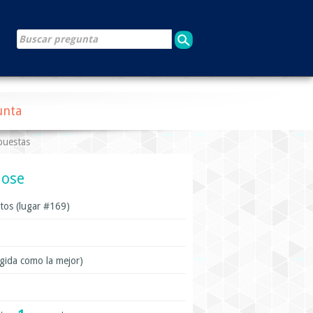
unta
puestas
jose
os (lugar #
169
)
gida como la mejor)