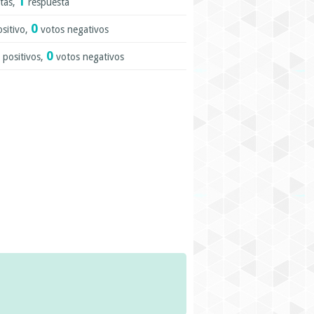
1
tas,
respuesta
0
sitivo,
votos negativos
0
 positivos,
votos negativos