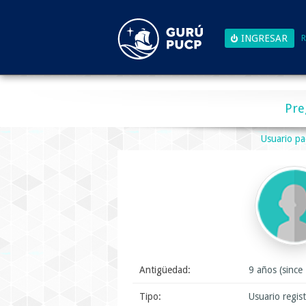
R
Pre
Usuario pa
Antigüedad:
9 años (since
Tipo:
Usuario regis