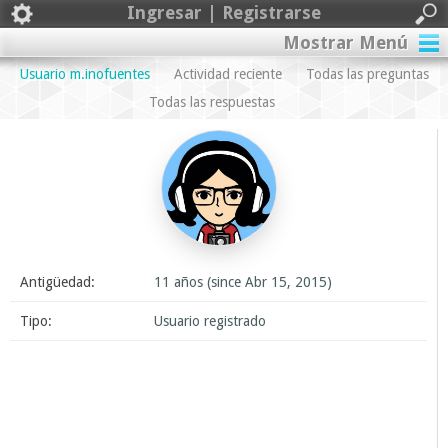
Ingresar | Registrarse
Mostrar Menú
Usuario m.inofuentes
Actividad reciente
Todas las preguntas
Todas las respuestas
Antigüedad:
11 años (since Abr 15, 2015)
Tipo:
Usuario registrado