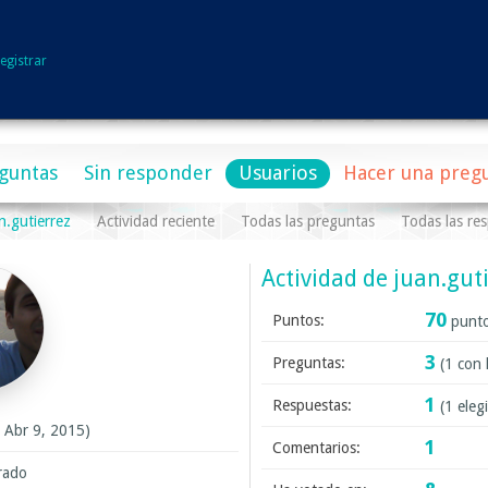
egistrar
guntas
Sin responder
Usuarios
Hacer una preg
n.gutierrez
Actividad reciente
Todas las preguntas
Todas las re
Actividad de juan.gut
70
Puntos:
punto
3
Preguntas:
(
1
con l
1
Respuestas:
(
1
eleg
e Abr 9, 2015)
1
Comentarios:
trado