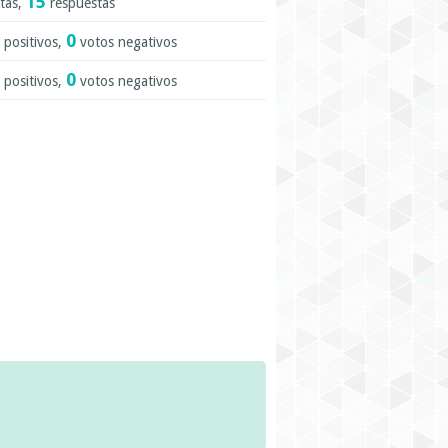
15
tas,
respuestas
0
 positivos,
votos negativos
0
 positivos,
votos negativos