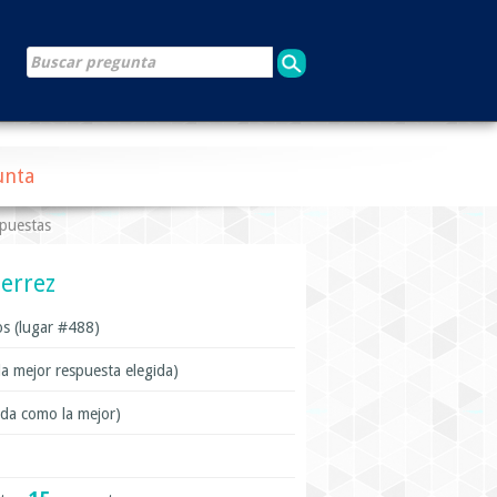
unta
spuestas
ierrez
s (lugar #
488
)
a mejor respuesta elegida)
ida como la mejor)