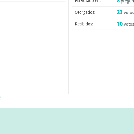
8
Ha votado en:
pregun
23
Otorgados:
votos
10
Recibidos:
votos
z