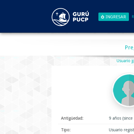
R
Pre
Usuario 
Antigüedad:
9 años (since
Tipo:
Usuario regis