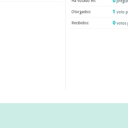
0
Ha votado en:
pregu
1
Otorgados:
voto p
0
Recibidos:
votos 