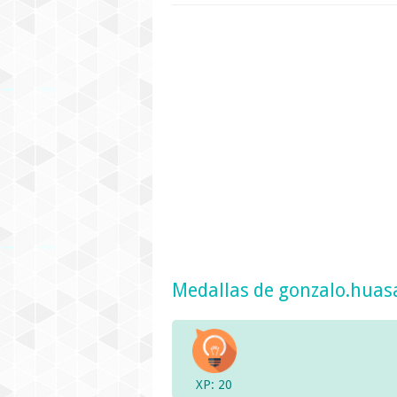
Medallas de gonzalo.huas
XP: 20