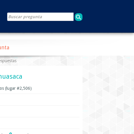
unta
espuestas
.huasaca
s (lugar #
2,506
)