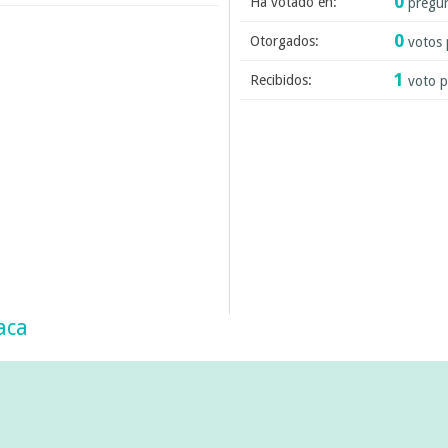
0
Ha votado en:
pregu
0
Otorgados:
votos 
1
Recibidos:
voto p
aca