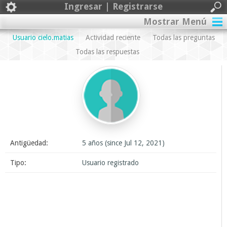
Ingresar | Registrarse
Mostrar Menú
Usuario cielo.matias
Actividad reciente
Todas las preguntas
Todas las respuestas
Antigüedad:
5 años (since Jul 12, 2021)
Tipo:
Usuario registrado