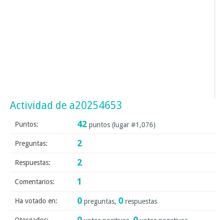
Actividad de a20254653
42
Puntos:
puntos (lugar #
1,076
)
2
Preguntas:
2
Respuestas:
1
Comentarios:
0
0
Ha votado en:
preguntas,
respuestas
0
0