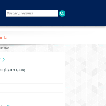
unta
puestas
712
s (lugar #
1,448
)