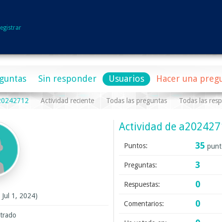
egistrar
guntas
Sin responder
Usuarios
Hacer una preg
a20242712
Actividad reciente
Todas las preguntas
Todas las res
Actividad de a20242
35
Puntos:
punto
3
Preguntas:
0
Respuestas:
 Jul 1, 2024)
0
Comentarios:
strado